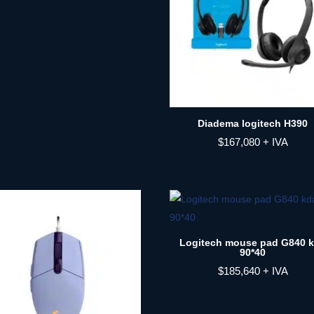
Diadema logitech H390
$
167,080
+ IVA
Logitech mouse pad G840 
90*40
$
185,640
+ IVA