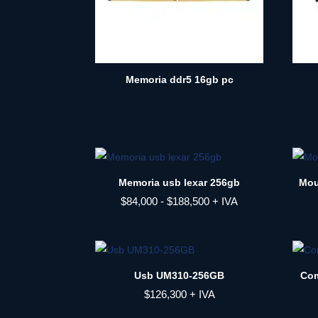
Memoria ddr5 16gb pc
Memoria usb lexar 256gb
Mou
Rango
$
84,000
-
$
188,500
+ IVA
de
precios:
desde
$84,000
Usb UM310-256GB
Com
hasta
$
126,300
+ IVA
$188,500