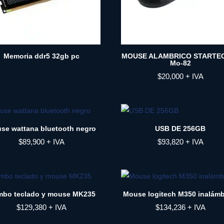
Memoria ddr5 32gb pc
MOUSE ALAMBRICO STARTEC
Mo-82
$
20,000
+ IVA
se wattana bluetooth negro
USB DE 256GB
$
89,900
+ IVA
$
93,820
+ IVA
bo teclado y mouse MK235
Mouse logitech M350 inalámb
$
129,380
+ IVA
$
134,236
+ IVA