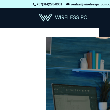
+57(314)278-8951
ventas@wirelesspc.com.