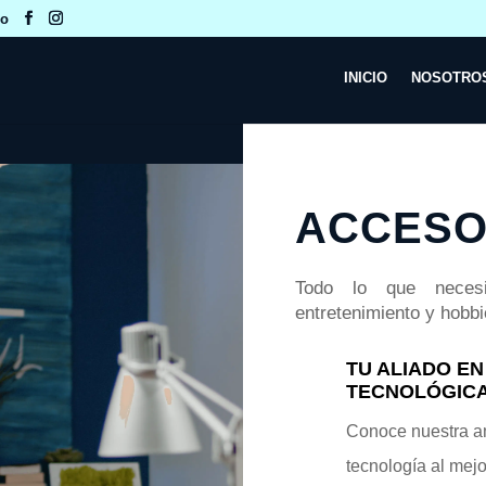
co
INICIO
NOSOTRO
ACCESO
Todo lo que necesi
entretenimiento y hobbi
TU ALIADO E
TECNOLÓGIC
Conoce nuestra a
tecnología al mejo