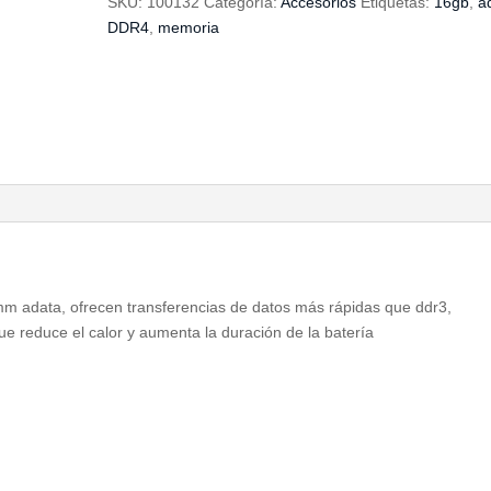
SKU:
100132
Categoría:
Accesorios
Etiquetas:
16gb
,
a
DDR4
,
memoria
mm adata, ofrecen transferencias de datos más rápidas que ddr3,
reduce el calor y aumenta la duración de la batería