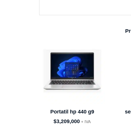
Pr
Portatil hp 440 g9
se
$
3,209,000
+ IVA