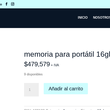
co
INICIO
NOSOTRO
memoria para portátil 16g
$
479,579
+ IVA
9 disponibles
memoria
Añadir al carrito
para
portátil
16gb
cantidad