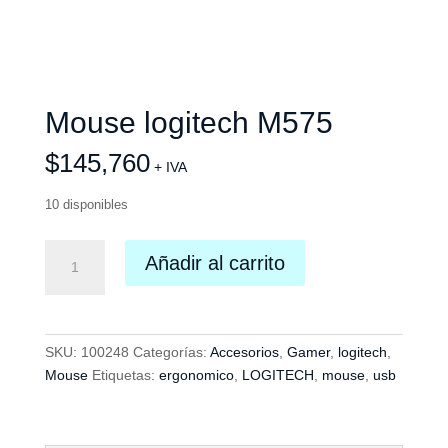
Mouse logitech M575
$
145,760
+ IVA
10 disponibles
Mouse
Añadir al carrito
logitech
M575
cantidad
SKU:
100248
Categorías:
Accesorios
,
Gamer
,
logitech
,
Mouse
Etiquetas:
ergonomico
,
LOGITECH
,
mouse
,
usb