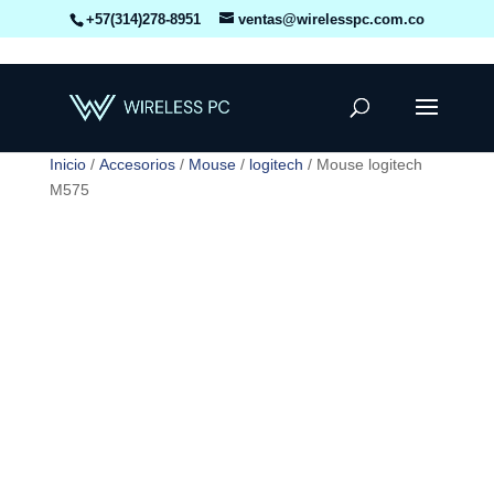
+57(314)278-8951
ventas@wirelesspc.com.co
Inicio
/
Accesorios
/
Mouse
/
logitech
/ Mouse logitech
M575