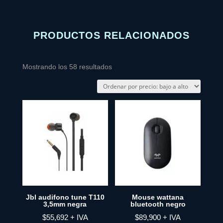
PRODUCTOS RELACIONADOS
Ordenado
Mostrando los 58 resultados
por
precio:
bajo
a
alto
Jbl audifono tune T110
Mouse wattana
3,5mm negra
bluetooth negro
$
55,692
+ IVA
$
89,900
+ IVA