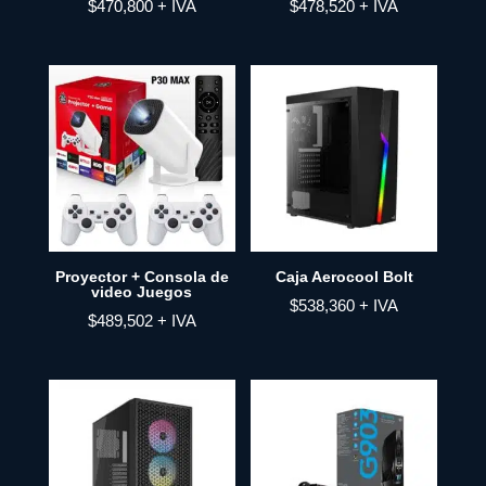
$
470,800
+ IVA
$
478,520
+ IVA
Proyector + Consola de
Caja Aerocool Bolt
video Juegos
$
538,360
+ IVA
$
489,502
+ IVA