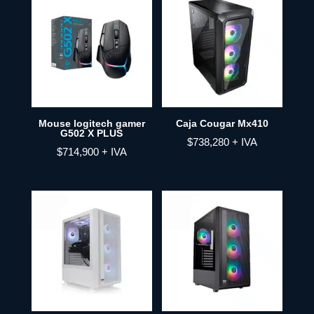
Mouse logitech gamer
Caja Cougar Mx410
G502 X PLUS
$
738,280
+ IVA
$
714,900
+ IVA