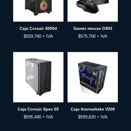
Caja Corsair 3000d
Gamer mouse G903
$
559,780
+ IVA
$
575,700
+ IVA
Caja Corsair Spec 05
Caja thermaltake V200
$
595,480
+ IVA
$
599,620
+ IVA