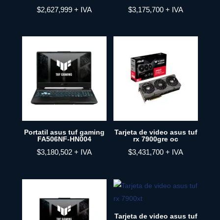
$
2,627,999
+ IVA
$
3,175,700
+ IVA
Portatil asus tuf gaming
Tarjeta de video asus tuf
FA506NF-HN004
rx 7900gre oc
$
3,180,502
+ IVA
$
3,431,700
+ IVA
Tarjeta de video asus tuf