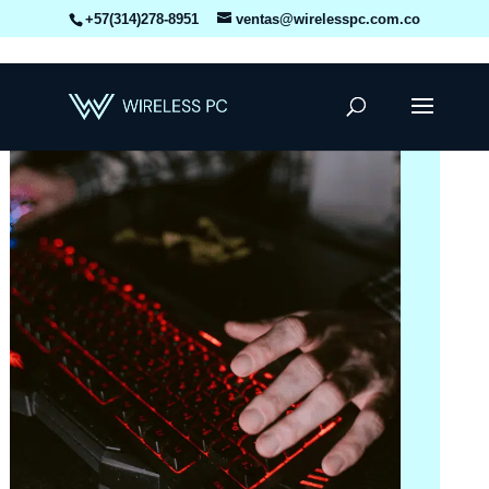
+57(314)278-8951
ventas@wirelesspc.com.co