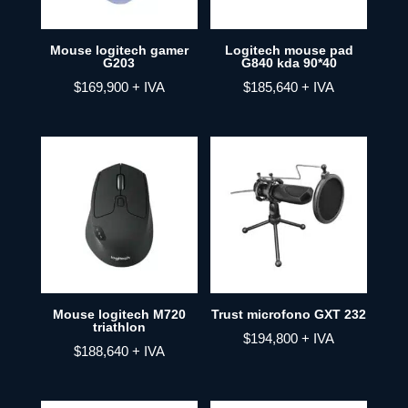
Mouse logitech gamer
Logitech mouse pad
G203
G840 kda 90*40
$
169,900
+ IVA
$
185,640
+ IVA
Mouse logitech M720
Trust microfono GXT 232
triathlon
$
194,800
+ IVA
$
188,640
+ IVA