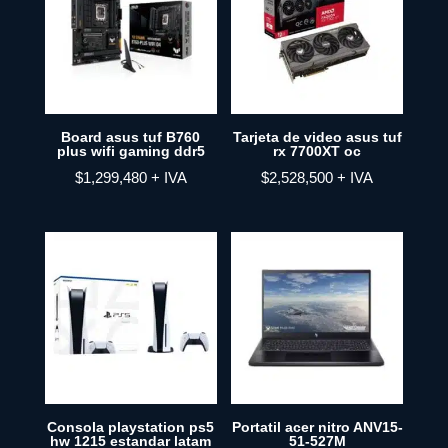
Board asus tuf B760
Tarjeta de video asus tuf
plus wifi gaming ddr5
rx 7700XT oc
$
1,299,480
+ IVA
$
2,528,500
+ IVA
Consola playstation ps5
Portatil acer nitro ANV15-
hw 1215 estandar latam
51-527M