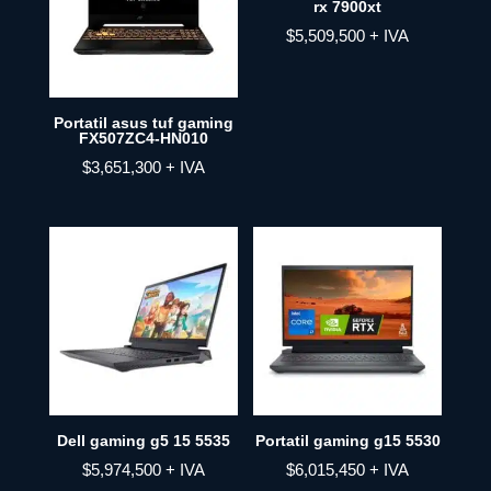
rx 7900xt
$
5,509,500
+ IVA
Portatil asus tuf gaming
FX507ZC4-HN010
$
3,651,300
+ IVA
Dell gaming g5 15 5535
Portatil gaming g15 5530
$
5,974,500
+ IVA
$
6,015,450
+ IVA