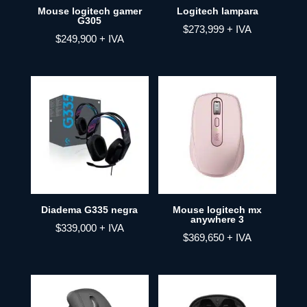
Mouse logitech gamer
Logitech lampara
G305
$
273,999
+ IVA
$
249,900
+ IVA
Diadema G335 negra
Mouse logitech mx
anywhere 3
$
339,000
+ IVA
$
369,650
+ IVA