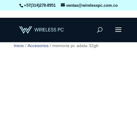
+57(314)278-8951
ventas@wirelesspc.com.co
Inicio
/
Accesorios
/ memoria pc adata 32gb