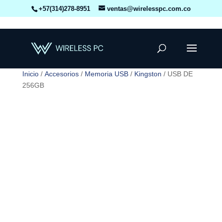
+57(314)278-8951
ventas@wirelesspc.com.co
Inicio
/
Accesorios
/
Memoria USB
/
Kingston
/ USB DE
256GB