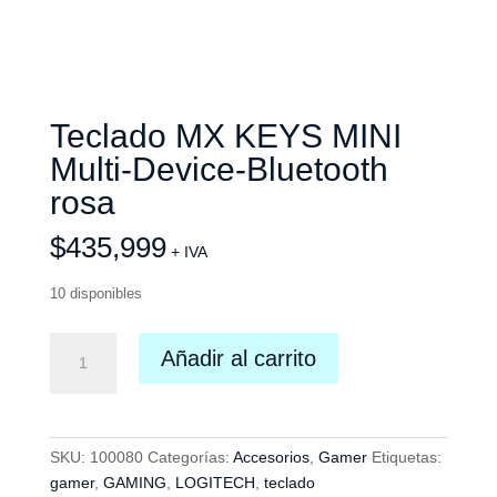
Teclado MX KEYS MINI
Multi-Device-Bluetooth
rosa
$
435,999
+ IVA
10 disponibles
Teclado
Añadir al carrito
MX
KEYS
MINI
Multi-
SKU:
100080
Categorías:
Accesorios
,
Gamer
Etiquetas:
Device-
gamer
,
GAMING
,
LOGITECH
,
teclado