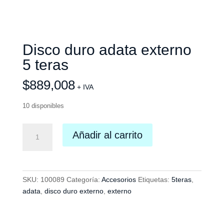
Disco duro adata externo
5 teras
$
889,008
+ IVA
10 disponibles
Disco
Añadir al carrito
duro
adata
externo
5
SKU:
100089
Categoría:
Accesorios
Etiquetas:
5teras
,
teras
adata
,
disco duro externo
,
externo
cantidad