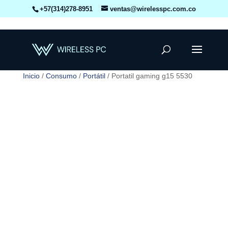
+57(314)278-8951
ventas@wirelesspc.com.co
Inicio
/
Consumo
/
Portátil
/ Portatil gaming g15 5530