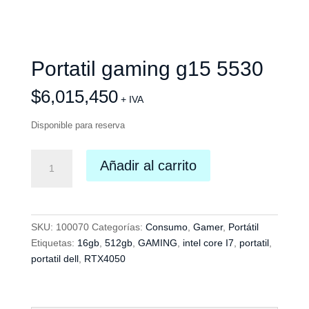
Portatil gaming g15 5530
$
6,015,450
+ IVA
Disponible para reserva
Portatil
Añadir al carrito
gaming
g15
5530
cantidad
SKU:
100070
Categorías:
Consumo
,
Gamer
,
Portátil
Etiquetas:
16gb
,
512gb
,
GAMING
,
intel core I7
,
portatil
,
portatil dell
,
RTX4050