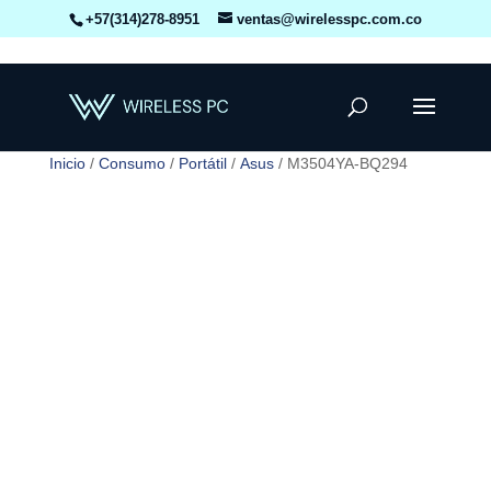
+57(314)278-8951
ventas@wirelesspc.com.co
Inicio
/
Consumo
/
Portátil
/
Asus
/ M3504YA-BQ294