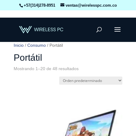
+57(314)278-8951
ventas@wirelesspc.com.co
Inicio
/
Consumo
/ Portátil
Portátil
Mostrando 1–20 de 48 resultados