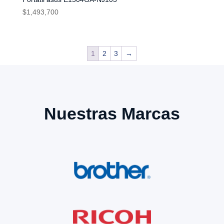
$
1,493,700
1
2
3
→
Nuestras Marcas