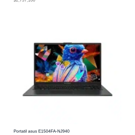
$
2,737,100
Portatil asus E1504FA-NJ940