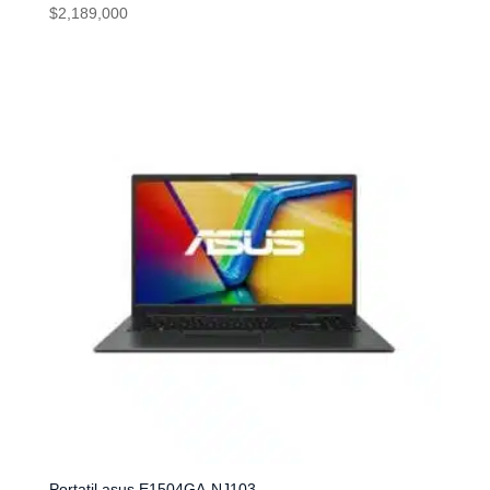
$
2,189,000
Portatil asus E1504GA-NJ103