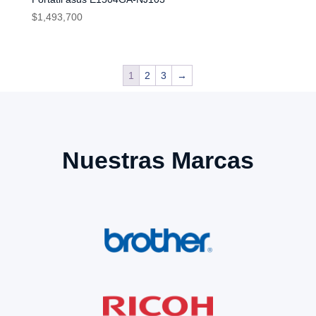
$
1,493,700
1
2
3
→
Nuestras Marcas