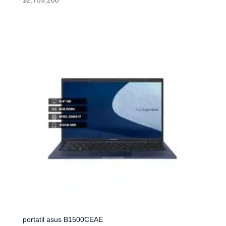
$
2,759,200
portatil asus B1500CEAE