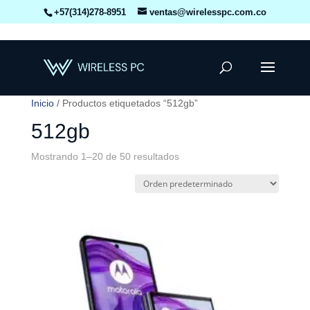
+57(314)278-8951
ventas@wirelesspc.com.co
Inicio
/ Productos etiquetados “512gb”
512gb
Mostrando 1–20 de 50 resultados