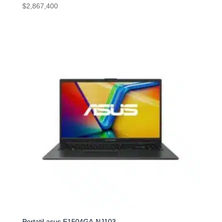
$
2,867,400
Portatil asus E1504GA-NJ103