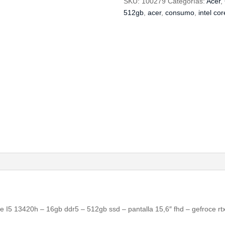
SKU:
100279
Categorías:
Acer
,
527M
512gb
,
acer
,
consumo
,
intel cor
cantidad
ore I5 13420h – 16gb ddr5 – 512gb ssd – pantalla 15,6″ fhd – gefroce 