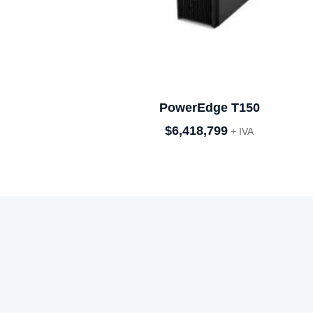
PowerEdge T150
$
6,418,799
+ IVA