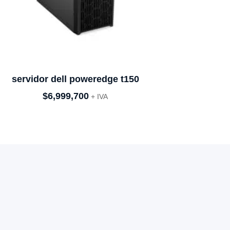
servidor dell poweredge t150
$
6,999,700
+ IVA