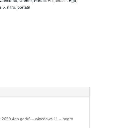
Consumo
,
Gamer
,
Portátil
Etiquetas:
16gb
,
e 5
,
nitro
,
portatil
rtx 2050 4gb gddr6 – wincdows 11 – negro