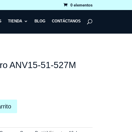
0 elementos
S
TIENDA
BLOG
CONTÁCTANOS
nitro ANV15-51-527M
rrito