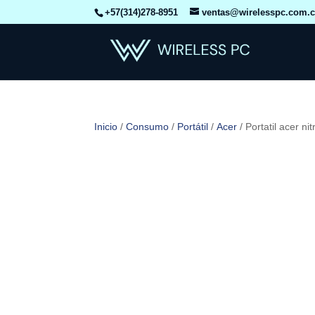
+57(314)278-8951
ventas@wirelesspc.com.
Inicio
/
Consumo
/
Portátil
/
Acer
/ Portatil acer 