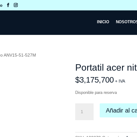
co
INICIO
NOSOTRO
nitro ANV15-51-527M
Portatil acer 
$
3,175,700
+ IVA
Disponible para reserva
Portatil
Añadir al ca
acer
nitro
ANV15-
51-