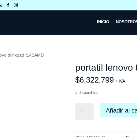
co
INICIO
NOSOTRO
enovo thinkpad t14SAMD
portatil lenov
$
6,322,799
+ IVA
3 disponibles
portatil
Añadir al ca
lenovo
thinkpad
t14SAMD
cantidad