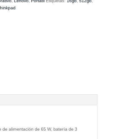
rativo
,
Lenovo
,
Portátil
Etiquetas:
16gb
,
512gb
,
thinkpad
 de alimentación de 65 W, batería de 3