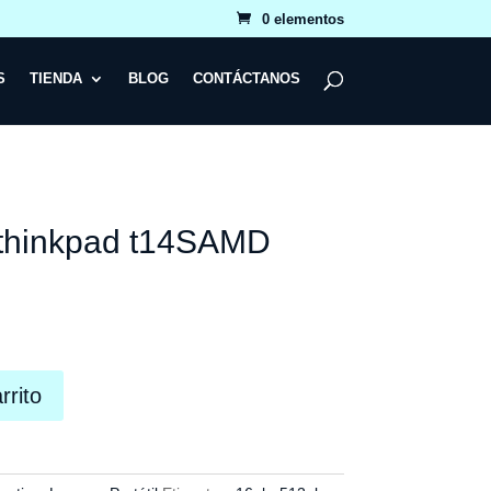
0 elementos
S
TIENDA
BLOG
CONTÁCTANOS
o thinkpad t14SAMD
rrito