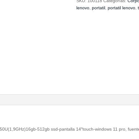
SKU:
100118
Categorías:
Corpo
lenovo
,
portatil
,
portatil lenovo
,
850U(1,9GHz)16gb-512gb ssd-pantalla 14″touch-windows 11 pro, fuente