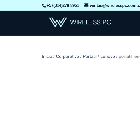
+57(314)278-8951
ventas@wirelesspc.com.
Inicio
/
Corporativo
/
Portátil
/
Lenovo
/ portatil l