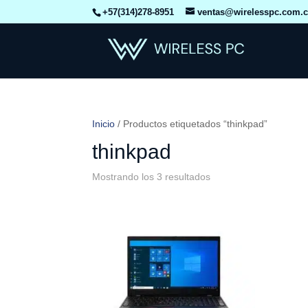
+57(314)278-8951
ventas@wirelesspc.com.
Inicio
/ Productos etiquetados “thinkpad”
thinkpad
Mostrando los 3 resultados