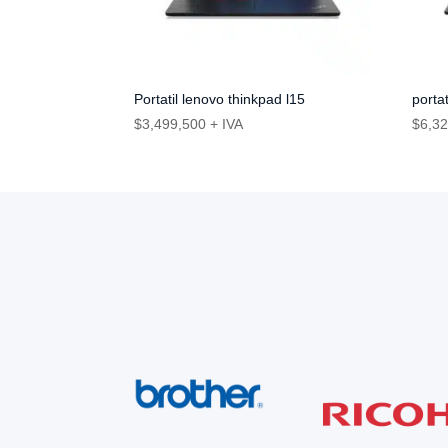
Portatil lenovo thinkpad l15
porta
$
3,499,500
+ IVA
$
6,3