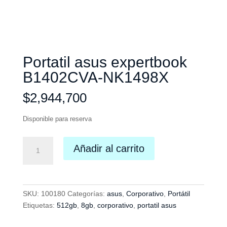
Portatil asus expertbook
B1402CVA-NK1498X
$
2,944,700
Disponible para reserva
Portatil
Añadir al carrito
asus
expertbook
B1402CVA-
NK1498X
SKU:
100180
Categorías:
asus
,
Corporativo
,
Portátil
cantidad
Etiquetas:
512gb
,
8gb
,
corporativo
,
portatil asus