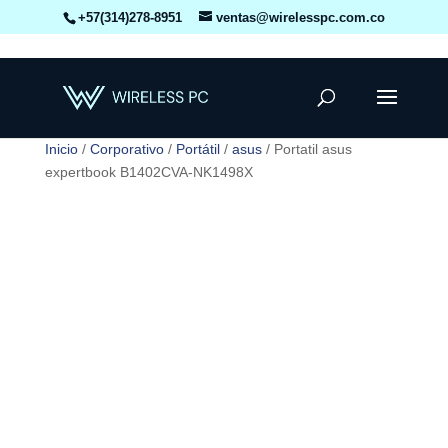
+57(314)278-8951
ventas@wirelesspc.com.co
Inicio
/
Corporativo
/
Portátil
/
asus
/ Portatil asus
expertbook B1402CVA-NK1498X