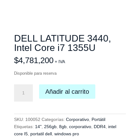
DELL LATITUDE 3440,
Intel Core i7 1355U
$
4,781,200
+ IVA
Disponible para reserva
DELL
Añadir al carrito
LATITUDE
3440,
Intel
Core
SKU:
100052
Categorías:
Corporativo
,
Portátil
i7
Etiquetas:
14"
,
256gb
,
8gb
,
corporativo
,
DDR4
,
intel
1355U
core I5
,
portatil dell
,
windows pro
cantidad