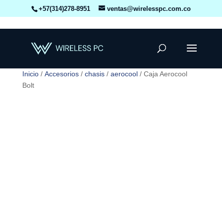
+57(314)278-8951
ventas@wirelesspc.com.co
Inicio
/
Accesorios
/
chasis
/
aerocool
/ Caja Aerocool
Bolt