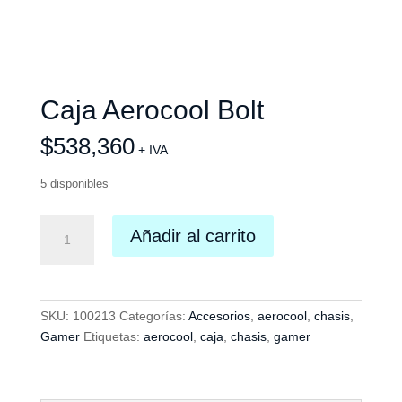
Caja Aerocool Bolt
$
538,360
+ IVA
5 disponibles
Caja
Añadir al carrito
Aerocool
Bolt
cantidad
SKU:
100213
Categorías:
Accesorios
,
aerocool
,
chasis
,
Gamer
Etiquetas:
aerocool
,
caja
,
chasis
,
gamer