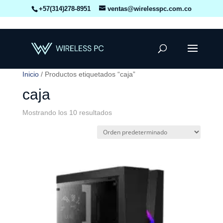
+57(314)278-8951
ventas@wirelesspc.com.co
Inicio
/ Productos etiquetados “caja”
caja
Mostrando los 10 resultados