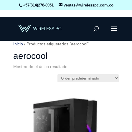
+57(314)278-8951
ventas@wirelesspc.com.co
Inicio
/ Productos etiquetados “aerocool”
aerocool
Mostrando el único resultado