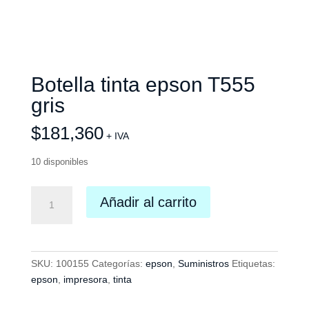
Botella tinta epson T555
gris
$
181,360
+ IVA
10 disponibles
Botella
Añadir al carrito
tinta
epson
T555
gris
SKU:
100155
Categorías:
epson
,
Suministros
Etiquetas:
cantidad
epson
,
impresora
,
tinta