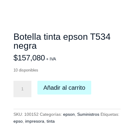
Botella tinta epson T534
negra
$
157,080
+ IVA
10 disponibles
Botella
Añadir al carrito
tinta
epson
T534
negra
SKU:
100152
Categorías:
epson
,
Suministros
Etiquetas:
cantidad
epso
,
impresora
,
tinta