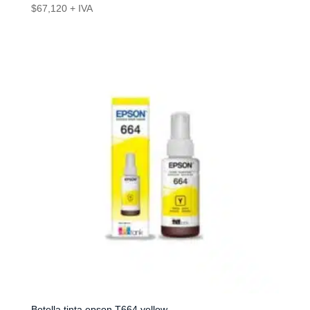
$
67,120
+ IVA
Botella tinta epson T664 yellow