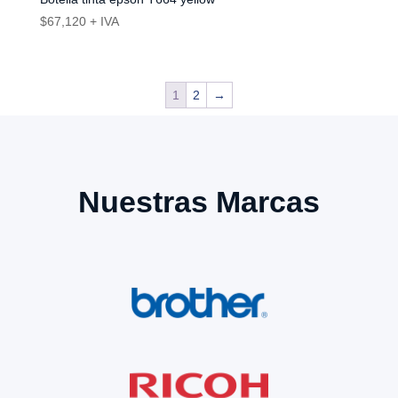
$
67,120
+ IVA
1
2
→
Nuestras Marcas