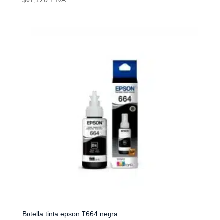
$
67,120
+ IVA
Botella tinta epson T664 negra