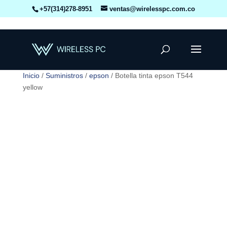
+57(314)278-8951
ventas@wirelesspc.com.co
Inicio
/
Suministros
/
epson
/ Botella tinta epson T544
yellow