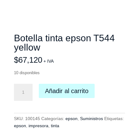
Botella tinta epson T544
yellow
$
67,120
+ IVA
10 disponibles
Botella
Añadir al carrito
tinta
epson
T544
yellow
SKU:
100145
Categorías:
epson
,
Suministros
Etiquetas:
cantidad
epson
,
impresora
,
tinta