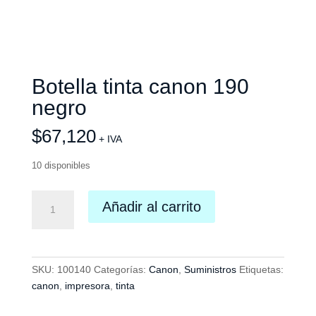
Botella tinta canon 190
negro
$
67,120
+ IVA
10 disponibles
Botella
Añadir al carrito
tinta
canon
190
negro
SKU:
100140
Categorías:
Canon
,
Suministros
Etiquetas:
cantidad
canon
,
impresora
,
tinta