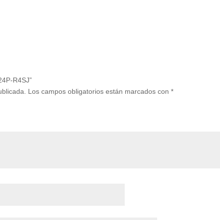
5-24P-R4SJ”
ublicada.
Los campos obligatorios están marcados con
*