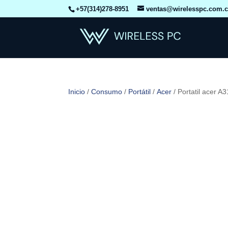
+57(314)278-8951
ventas@wirelesspc.com.
Inicio
/
Consumo
/
Portátil
/
Acer
/ Portatil acer 