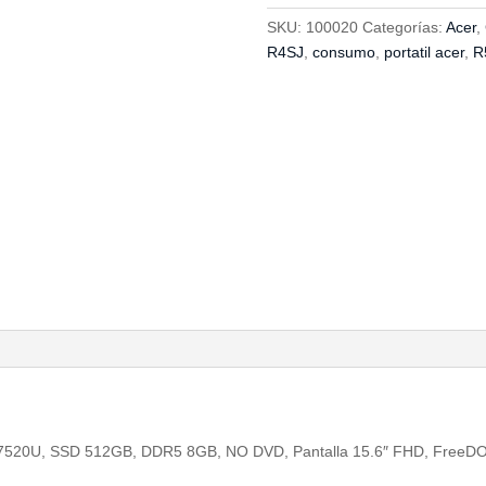
R4SJ
SKU:
100020
Categorías:
Acer
,
cantidad
R4SJ
,
consumo
,
portatil acer
,
R
7520U, SSD 512GB, DDR5 8GB, NO DVD, Pantalla 15.6″ FHD, FreeDOS, 