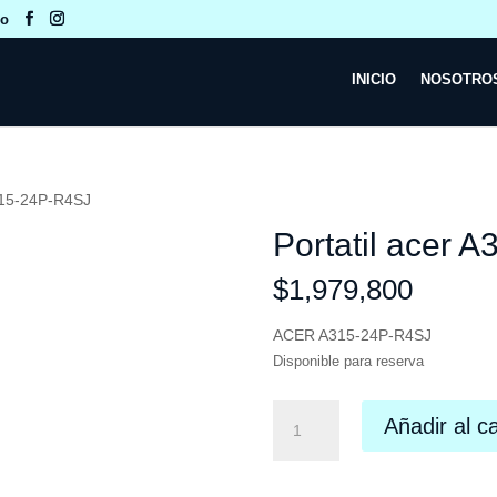
co
INICIO
NOSOTRO
A315-24P-R4SJ
Portatil acer 
$
1,979,800
ACER A315-24P-R4SJ
Disponible para reserva
Portatil
Añadir al ca
acer
A315-
24P-