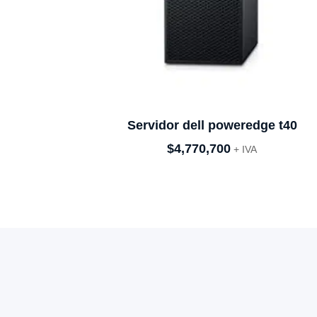
Servidor dell poweredge t40
$
4,770,700
+ IVA