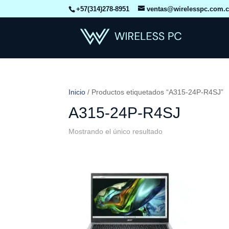
+57(314)278-8951
ventas@wirelesspc.com.
Inicio
/ Productos etiquetados “A315-24P-R4SJ”
A315-24P-R4SJ
Mostrando el único resultado