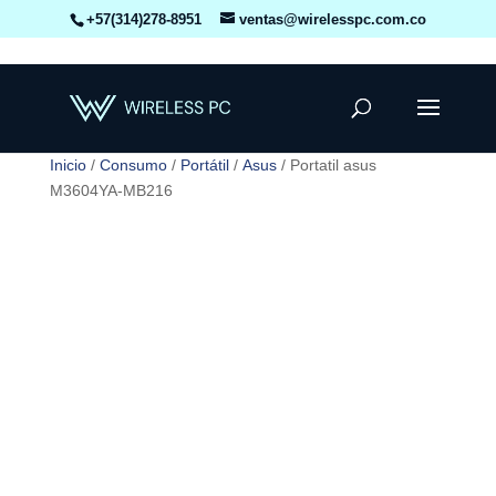
+57(314)278-8951
ventas@wirelesspc.com.co
Inicio
/
Consumo
/
Portátil
/
Asus
/ Portatil asus
M3604YA-MB216