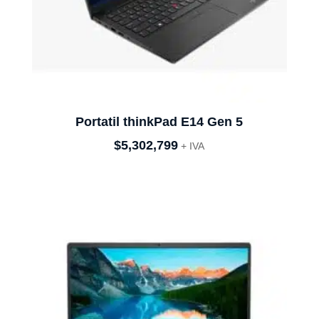
Portatil thinkPad E14 Gen 5
$
5,302,799
+ IVA