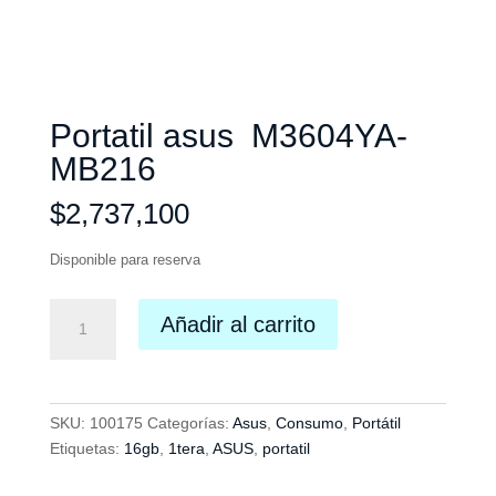
Portatil asus M3604YA-
MB216
$
2,737,100
Disponible para reserva
Portatil
Añadir al carrito
asus
M3604YA-
MB216
cantidad
SKU:
100175
Categorías:
Asus
,
Consumo
,
Portátil
Etiquetas:
16gb
,
1tera
,
ASUS
,
portatil