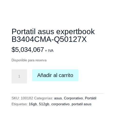
Portatil asus expertbook
B3404CMA-Q50127X
$
5,034,067
+ IVA
Disponible para reserva
Portatil
Añadir al carrito
asus
expertbook
B3404CMA-
Q50127X
SKU:
100182
Categorías:
asus
,
Corporativo
,
Portátil
cantidad
Etiquetas:
16gb
,
512gb
,
corporativo
,
portatil asus