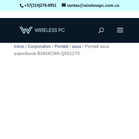
+57(314)278-8951
ventas@wirelesspc.com.co
Inicio
/
Corporativo
/
Portátil
/
asus
/ Portatil asus
expertbook B3404CMA-Q50127X