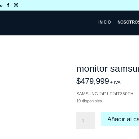
co
INICIO
NOSOTRO
monitor samsu
$
479,999
+ IVA
SAMSUNG 24″ LF24T350FHL
10 disponibles
monitor
Añadir al ca
samsung
24
cantidad