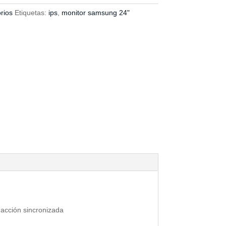
rios
Etiquetas:
ips
,
monitor samsung 24"
 a
cción sincronizada