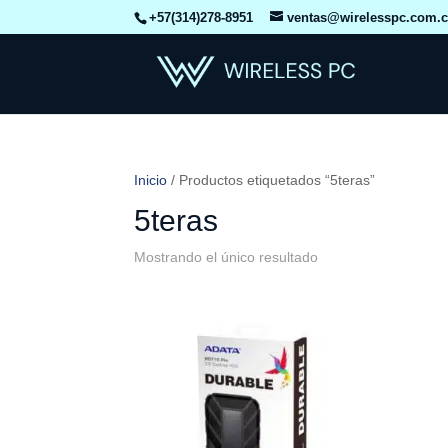
+57(314)278-8951
ventas@wirelesspc.com.
Inicio
/ Productos etiquetados “5teras”
5teras
Mostrando el único resultado