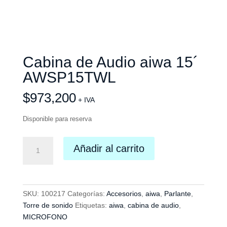
Cabina de Audio aiwa 15´
AWSP15TWL
$
973,200
+ IVA
Disponible para reserva
Cabina
Añadir al carrito
de
Audio
aiwa
15
SKU:
100217
Categorías:
Accesorios
,
aiwa
,
Parlante
,
´
Torre de sonido
Etiquetas:
aiwa
,
cabina de audio
,
AWSP15TWL
MICROFONO
cantidad