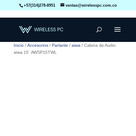
+57(314)278-8951
ventas@wirelesspc.com.co
Inicio
/
Accesorios
/
Parlante
/
aiwa
/ Cabina de Audio
aiwa 15´ AWSP15TWL