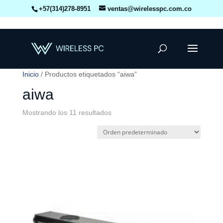
+57(314)278-8951
ventas@wirelesspc.com.co
Inicio
/ Productos etiquetados “aiwa”
aiwa
Mostrando los 11 resultados