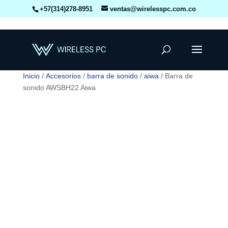
+57(314)278-8951
ventas@wirelesspc.com.co
Inicio
/
Accesorios
/
barra de sonido
/
aiwa
/ Barra de
sonido AWSBH22 Aiwa