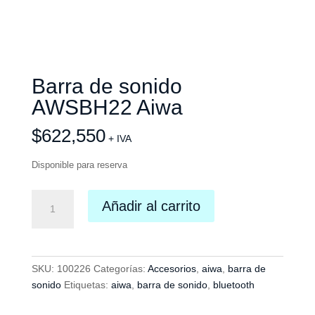
Barra de sonido
AWSBH22 Aiwa
$
622,550
+ IVA
Disponible para reserva
Barra
Añadir al carrito
de
sonido
AWSBH22
Aiwa
SKU:
100226
Categorías:
Accesorios
,
aiwa
,
barra de
cantidad
sonido
Etiquetas:
aiwa
,
barra de sonido
,
bluetooth