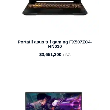
Portatil asus tuf gaming FX507ZC4-
HN010
$
3,651,300
+ IVA