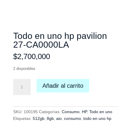
Todo en uno hp pavilion
27-CA0000LA
$
2,700,000
2 disponibles
Todo
Añadir al carrito
en
uno
hp
pavilion
SKU:
100195
Categorías:
Consumo
,
HP
,
Todo en uno
27-
Etiquetas:
512gb
,
8gb
,
aio
,
consumo
,
todo en uno hp
CA0000LA
cantidad