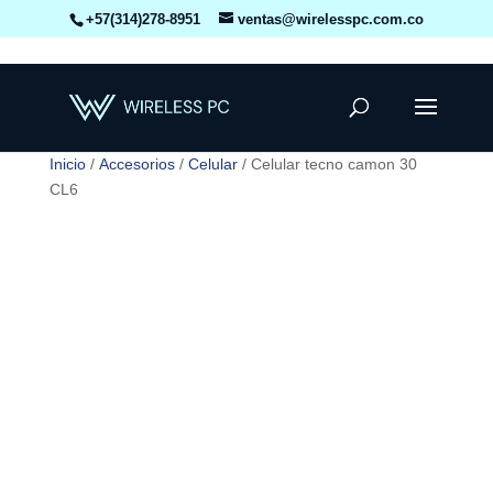
+57(314)278-8951
ventas@wirelesspc.com.co
Inicio
/
Accesorios
/
Celular
/ Celular tecno camon 30
CL6