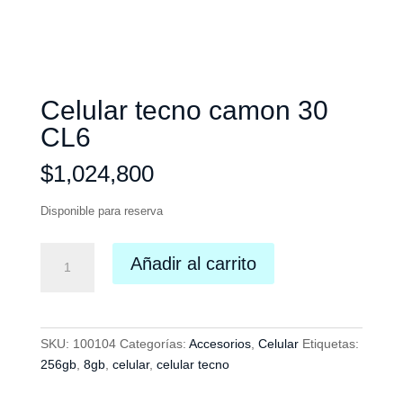
Celular tecno camon 30
CL6
$
1,024,800
Disponible para reserva
Celular
Añadir al carrito
tecno
camon
30
CL6
SKU:
100104
Categorías:
Accesorios
,
Celular
Etiquetas:
cantidad
256gb
,
8gb
,
celular
,
celular tecno