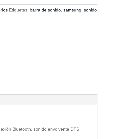
rios
Etiquetas:
barra de sonido
,
samsung
,
sonido
exión Bluetooth, s
onido envolvente DTS