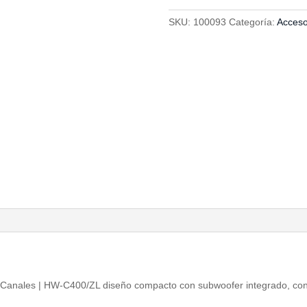
Negro
SKU:
100093
Categoría:
Acceso
2.0
Canales
HW-
C400/ZL
cantidad
 Canales | HW-C400/ZL d
iseño compacto con subwoofer integrado, c
on