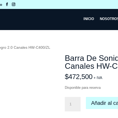
co
INICIO
NOSOTRO
egro 2.0 Canales HW-C400/ZL
Barra De Soni
Canales HW-C
$
472,500
+ IVA
Disponible para reserva
Barra
Añadir al ca
De
Sonido
Samsung