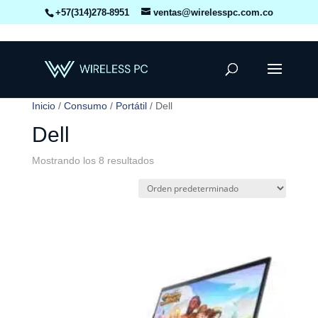
+57(314)278-8951
ventas@wirelesspc.com.co
Inicio
/
Consumo
/
Portátil
/ Dell
Dell
Mostrando los 8 resultados