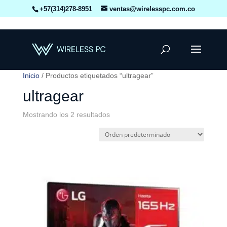
+57(314)278-8951
ventas@wirelesspc.com.co
Inicio
/ Productos etiquetados “ultragear”
ultragear
Mostrando los 2 resultados