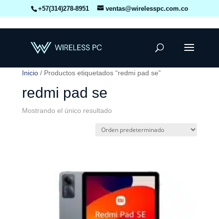
+57(314)278-8951
ventas@wirelesspc.com.co
Inicio
/ Productos etiquetados “redmi pad se”
redmi pad se
Mostrando el único resultado