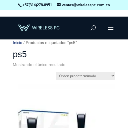
+57(314)278-8951
ventas@wirelesspc.com.co
Inicio
/ Productos etiquetados “ps5”
ps5
Mostrando el único resultado