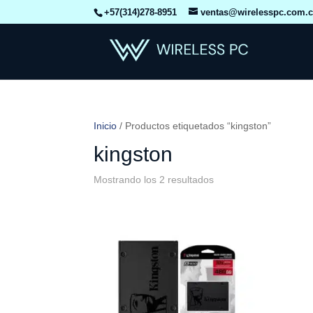
+57(314)278-8951
ventas@wirelesspc.com.
Inicio
/ Productos etiquetados “kingston”
kingston
Mostrando los 2 resultados