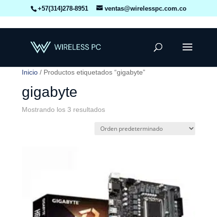
+57(314)278-8951
ventas@wirelesspc.com.co
Inicio
/ Productos etiquetados “gigabyte”
gigabyte
Mostrando los 3 resultados