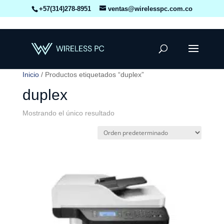
+57(314)278-8951
ventas@wirelesspc.com.co
Inicio
/ Productos etiquetados “duplex”
duplex
Mostrando el único resultado