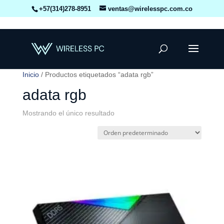
+57(314)278-8951
ventas@wirelesspc.com.co
Inicio
/ Productos etiquetados “adata rgb”
adata rgb
Mostrando el único resultado