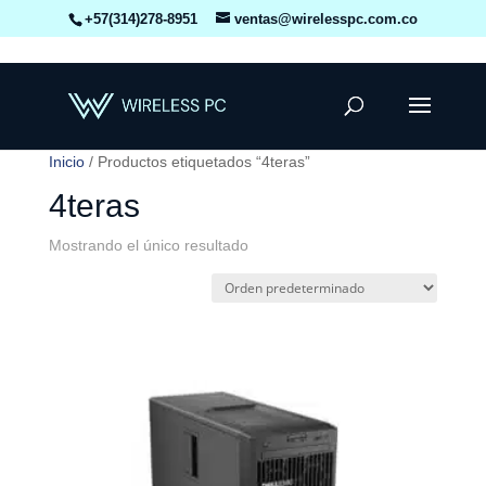
+57(314)278-8951
ventas@wirelesspc.com.co
Inicio
/ Productos etiquetados “4teras”
4teras
Mostrando el único resultado