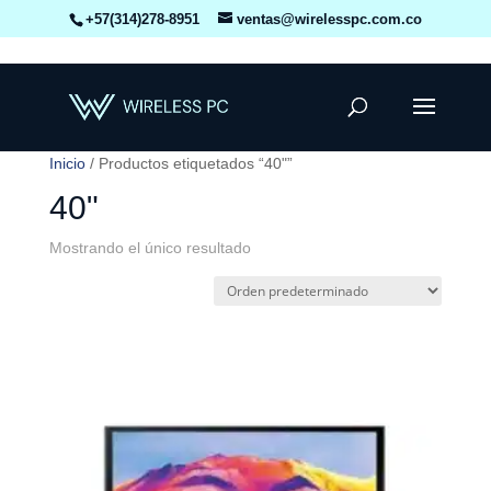
+57(314)278-8951
ventas@wirelesspc.com.co
Inicio
/ Productos etiquetados “40"”
40"
Mostrando el único resultado