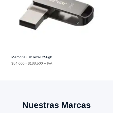
Memoria usb lexar 256gb
Rango
$
84,000
-
$
188,500
+ IVA
de
precios:
desde
$84,000
hasta
$188,500
Nuestras Marcas