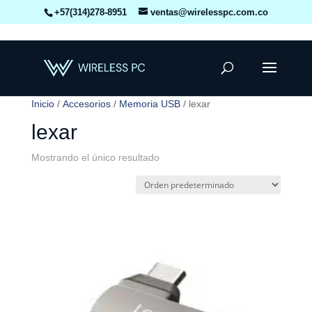
+57(314)278-8951
ventas@wirelesspc.com.co
Inicio
/
Accesorios
/
Memoria USB
/ lexar
lexar
Mostrando el único resultado