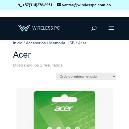
+57(314)278-8951
ventas@wirelesspc.com.co
Inicio
/
Accesorios
/
Memoria USB
/ Acer
Acer
Mostrando los 2 resultados