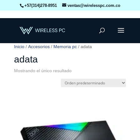
+57(314)278-8951
ventas@wirelesspc.com.co
Inicio
/
Accesorios
/
Memoria pc
/ adata
adata
Mostrando el único resultado